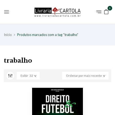
0
Início
Produtos marcados com a tag “trabalho”
trabalho
Exibir
32
Ordenar por mais recente