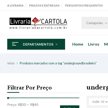
A LIVRARIA
PRAZOS E ENTREGAS
PERGUNTAS FREQUENTES
Categorias
Home
Livros
M
DEPARTAMENTOS
Início
Produtos marcados com a tag “undergroundbrasileiro”
underg
Filtrar Por Preço
Exibir
32
Preço:
R$30
—
R$40