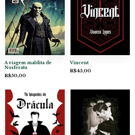
A viagem maldita de
Vincent
Nosferatu
R$
45,00
R$
50,00