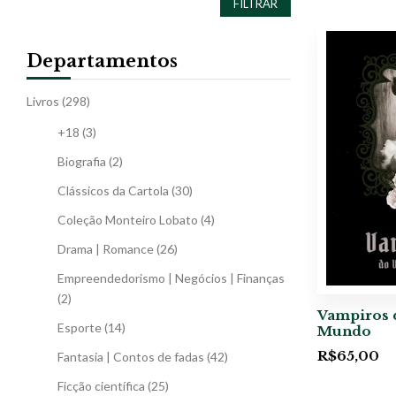
FILTRAR
Departamentos
Livros
(298)
+18
(3)
Biografia
(2)
Clássicos da Cartola
(30)
Coleção Monteiro Lobato
(4)
Drama | Romance
(26)
Empreendedorismo | Negócios | Finanças
(2)
Vampiros 
Esporte
(14)
Mundo
R$
65,00
Fantasia | Contos de fadas
(42)
Ficção científica
(25)