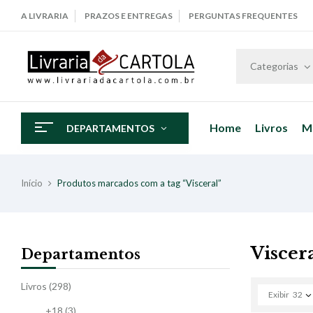
A LIVRARIA
PRAZOS E ENTREGAS
PERGUNTAS FREQUENTES
Categorias
Home
Livros
M
DEPARTAMENTOS
Início
Produtos marcados com a tag “Visceral”
Viscer
Departamentos
Livros
(298)
Exibir
32
+18
(3)