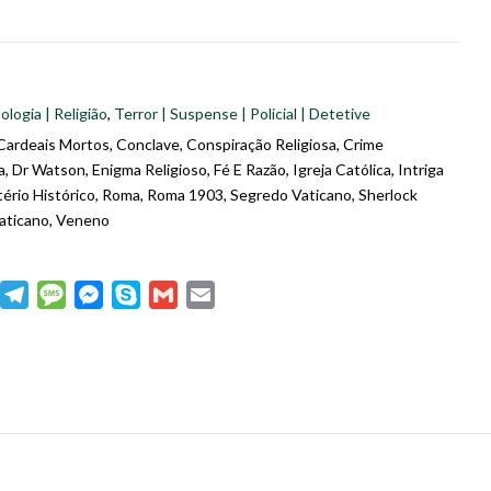
ologia | Religião
,
Terror | Suspense | Policial | Detetive
Cardeais Mortos
,
Conclave
,
Conspiração Religiosa
,
Crime
a
,
Dr Watson
,
Enigma Religioso
,
Fé E Razão
,
Igreja Católica
,
Intriga
ério Histórico
,
Roma
,
Roma 1903
,
Segredo Vaticano
,
Sherlock
aticano
,
Veneno
dIn
WhatsApp
Telegram
Message
Messenger
Skype
Gmail
Email