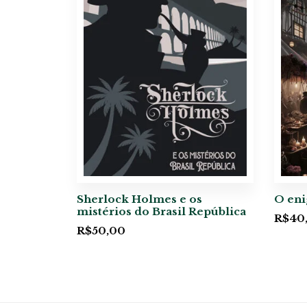
Sherlock Holmes e os
O eni
mistérios do Brasil República
R$
40
R$
50,00