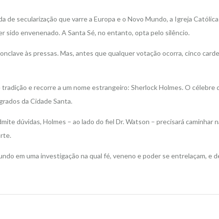
nda de secularização que varre a Europa e o Novo Mundo, a Igreja Católi
r sido envenenado. A Santa Sé, no entanto, opta pelo silêncio.
conclave às pressas. Mas, antes que qualquer votação ocorra, cinco card
de tradição e recorre a um nome estrangeiro: Sherlock Holmes. O célebre
agrados da Cidade Santa.
admite dúvidas, Holmes – ao lado do fiel Dr. Watson – precisará caminhar
rte.
undo em uma investigação na qual fé, veneno e poder se entrelaçam, e de