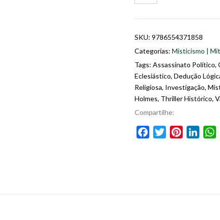
SKU:
9786554371858
Categorias:
Misticismo | Mit
Tags:
Assassinato Político
,
Eclesiástico
,
Dedução Lógic
Religiosa
,
Investigação
,
Mist
Holmes
,
Thriller Histórico
,
V
Compartilhe:
Facebook
Twitter
Pinterest
Linke