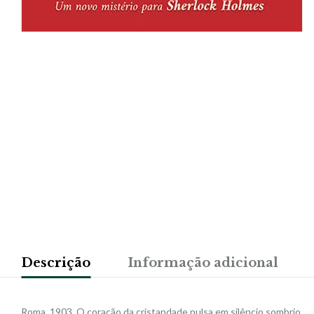
Descrição
Informação adicional
Roma, 1903. O coração da cristandade pulsa em silêncio sombrio.