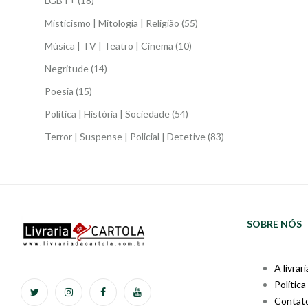
LGBT+
(18)
Misticismo | Mitologia | Religião
(55)
Música | TV | Teatro | Cinema
(10)
Negritude
(14)
Poesia
(15)
Política | História | Sociedade
(54)
Terror | Suspense | Policial | Detetive
(83)
SOBRE NÓS
A livrari
Política
Contat