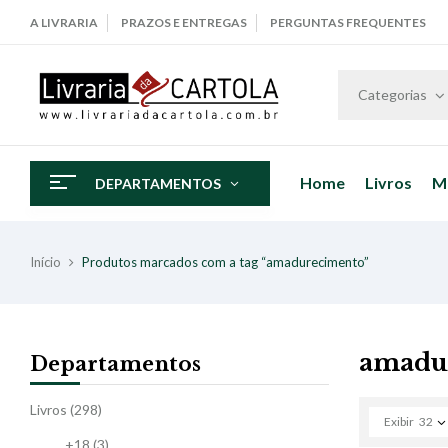
A LIVRARIA
PRAZOS E ENTREGAS
PERGUNTAS FREQUENTES
Categorias
Home
Livros
M
DEPARTAMENTOS
Início
Produtos marcados com a tag “amadurecimento”
amadu
Departamentos
Livros
(298)
Exibir
32
+18
(3)