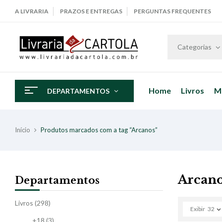
A LIVRARIA
PRAZOS E ENTREGAS
PERGUNTAS FREQUENTES
Categorias
Home
Livros
M
DEPARTAMENTOS
Início
Produtos marcados com a tag “Arcanos”
Arcan
Departamentos
Livros
(298)
Exibir
32
+18
(3)