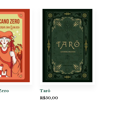
Zero
Tarô
R$
50,00