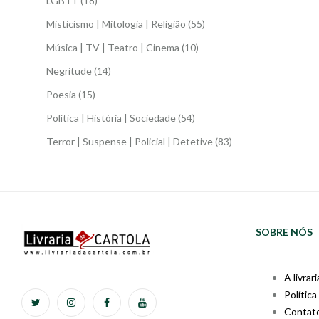
LGBT+
(18)
Misticismo | Mitologia | Religião
(55)
Música | TV | Teatro | Cinema
(10)
Negritude
(14)
Poesia
(15)
Política | História | Sociedade
(54)
Terror | Suspense | Policial | Detetive
(83)
SOBRE NÓS
A livrari
Política
Contat