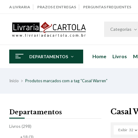
A LIVRARIA
PRAZOS E ENTREGAS
PERGUNTAS FREQUENTES
Categorias
Home
Livros
M
DEPARTAMENTOS
Início
Produtos marcados com a tag “Casal Warren”
Casal 
Departamentos
Livros
(298)
Exibir
32
+18
(3)