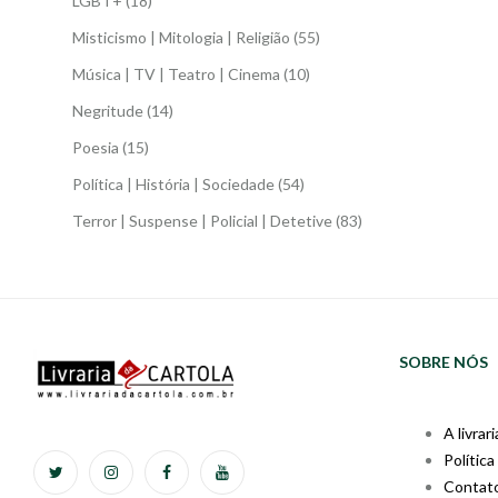
LGBT+
(18)
Misticismo | Mitologia | Religião
(55)
Música | TV | Teatro | Cinema
(10)
Negritude
(14)
Poesia
(15)
Política | História | Sociedade
(54)
Terror | Suspense | Policial | Detetive
(83)
SOBRE NÓS
A livrari
Política
Contat