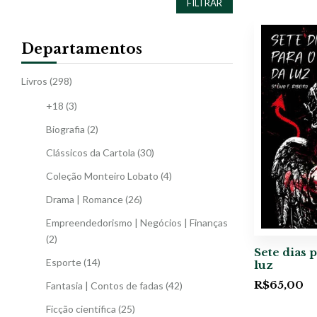
FILTRAR
Departamentos
Livros
(298)
+18
(3)
Biografia
(2)
Clássicos da Cartola
(30)
Coleção Monteiro Lobato
(4)
Drama | Romance
(26)
Empreendedorismo | Negócios | Finanças
(2)
Sete dias p
Esporte
(14)
luz
R$
65,00
Fantasia | Contos de fadas
(42)
Ficção científica
(25)