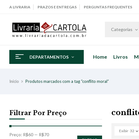
A LIVRARIA
PRAZOS E ENTREGAS
PERGUNTAS FREQUENTES
Categorias
Home
Livros
M
DEPARTAMENTOS
Início
Produtos marcados com a tag “conflito moral”
confli
Filtrar Por Preço
Exibir
32
Preço:
R$60
—
R$70