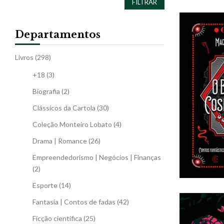
FILTRAR
Departamentos
Livros
(298)
+18
(3)
Biografia
(2)
Clássicos da Cartola
(30)
Coleção Monteiro Lobato
(4)
Drama | Romance
(26)
Empreendedorismo | Negócios | Finanças
(2)
Esporte
(14)
Fantasia | Contos de fadas
(42)
Ficção científica
(25)