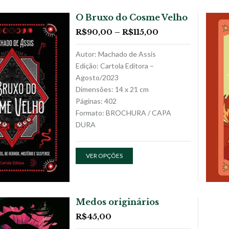
O Bruxo do Cosme Velho
R$
90,00
–
R$
115,00
Autor: Machado de Assis
Edição: Cartola Editora –
Agosto/2023
Dimensões: 14 x 21 cm
Páginas: 402
Formato: BROCHURA / CAPA
DURA
VER OPÇÕES
Medos originários
R$
45,00