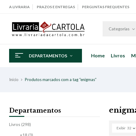
A LIVRARIA
PRAZOS E ENTREGAS
PERGUNTAS FREQUENTES
Categorias
Home
Livros
M
DEPARTAMENTOS
Início
Produtos marcados com a tag “enigmas”
enigm
Departamentos
Livros
(298)
Exibir
32
+18
(3)