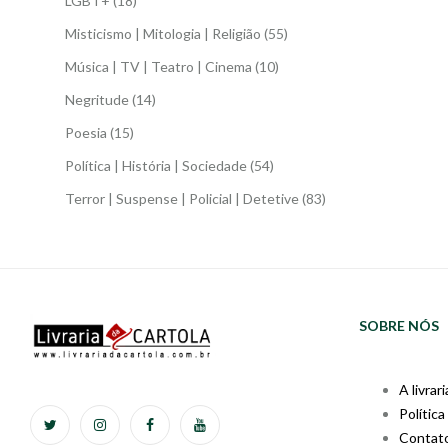
LGBT+
(18)
Misticismo | Mitologia | Religião
(55)
Música | TV | Teatro | Cinema
(10)
Negritude
(14)
Poesia
(15)
Política | História | Sociedade
(54)
Terror | Suspense | Policial | Detetive
(83)
SOBRE NÓS
A livrari
Política
Contat