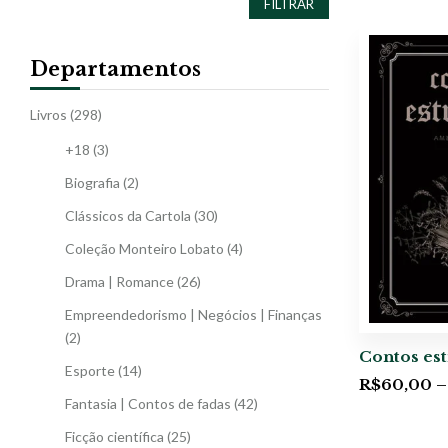
FILTRAR
Departamentos
Livros
(298)
+18
(3)
Biografia
(2)
Clássicos da Cartola
(30)
Coleção Monteiro Lobato
(4)
Drama | Romance
(26)
Empreendedorismo | Negócios | Finanças
(2)
Contos es
Esporte
(14)
R$
60,00
–
Fantasia | Contos de fadas
(42)
Ficção científica
(25)