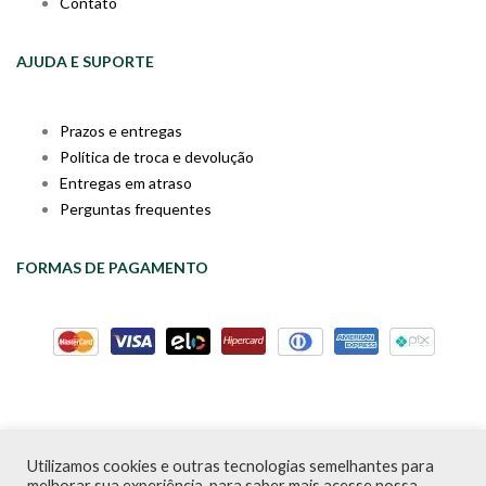
Contato
AJUDA E SUPORTE
Prazos e entregas
Política de troca e devolução
Entregas em atraso
Perguntas frequentes
FORMAS DE PAGAMENTO
Utilizamos cookies e outras tecnologias semelhantes para
Livraria da Cartola © Desde 2020 | CNPJ: 31.298.135/0001-09 |
melhorar sua experiência, para saber mais acesse nossa