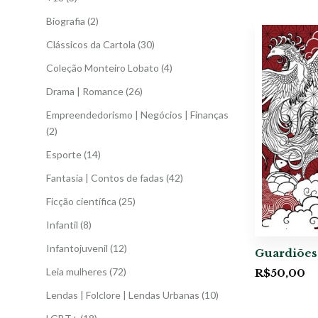
Biografia
(2)
Clássicos da Cartola
(30)
Coleção Monteiro Lobato
(4)
Drama | Romance
(26)
Empreendedorismo | Negócios | Finanças
(2)
Esporte
(14)
Fantasia | Contos de fadas
(42)
Ficção científica
(25)
Infantil
(8)
Infantojuvenil
(12)
Guardiões
Leia mulheres
(72)
R$
50,00
Lendas | Folclore | Lendas Urbanas
(10)