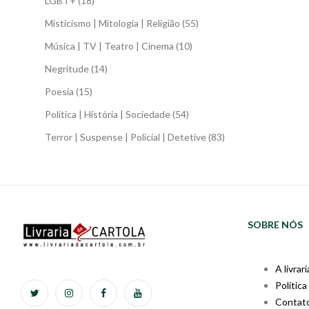
LGBT+
(18)
Misticismo | Mitologia | Religião
(55)
Música | TV | Teatro | Cinema
(10)
Negritude
(14)
Poesia
(15)
Política | História | Sociedade
(54)
Terror | Suspense | Policial | Detetive
(83)
SOBRE NÓS
A livrari
Política
Contat