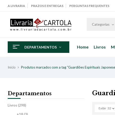
A LIVRARIA
PRAZOS E ENTREGAS
PERGUNTAS FREQUENTES
Categorias
Home
Livros
M
DEPARTAMENTOS
Início
Produtos marcados com a tag “Guardiões Espirituais Japonese
Guardi
Departamentos
Livros
(298)
Exibir
32
+18
(3)