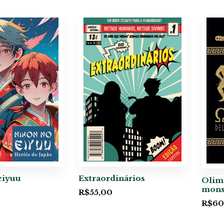
eiyuu
Extraordinários
Olimp
mons
R$
55,00
R$
60