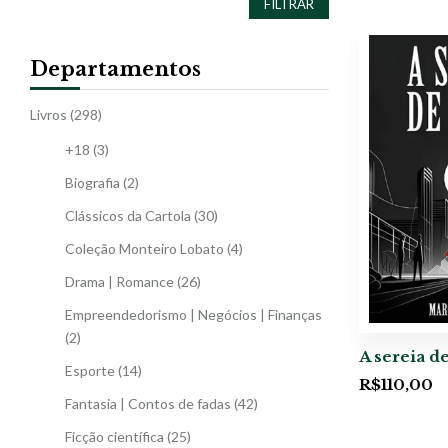
FILTRAR
Departamentos
Livros
(298)
+18
(3)
Biografia
(2)
Clássicos da Cartola
(30)
Coleção Monteiro Lobato
(4)
Drama | Romance
(26)
Empreendedorismo | Negócios | Finanças
(2)
A sereia d
Esporte
(14)
R$
110,00
Fantasia | Contos de fadas
(42)
Ficção científica
(25)