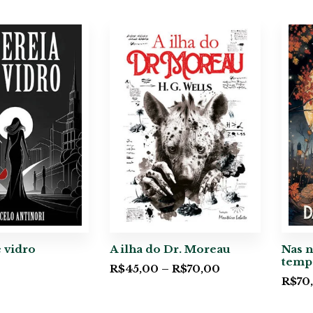
e vidro
A ilha do Dr. Moreau
Nas n
temp
R$
45,00
–
R$
70,00
R$
70