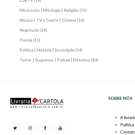
LGBT+
(18)
Misticismo | Mitologia | Religião
(55)
Música | TV | Teatro | Cinema
(10)
Negritude
(14)
Poesia
(15)
Política | História | Sociedade
(54)
Terror | Suspense | Policial | Detetive
(83)
SOBRE NÓS
A livrari
Política
Contat