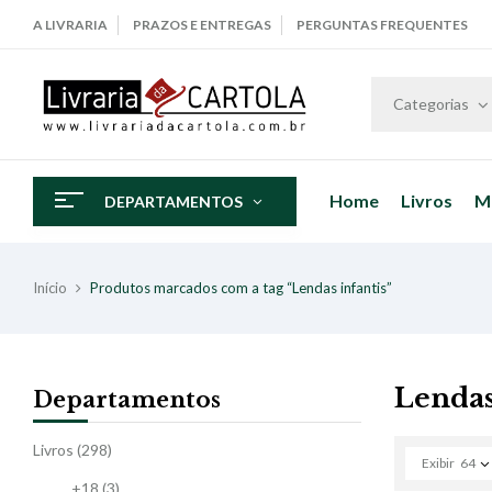
A LIVRARIA
PRAZOS E ENTREGAS
PERGUNTAS FREQUENTES
Categorias
Home
Livros
M
DEPARTAMENTOS
Início
Produtos marcados com a tag “Lendas infantis”
Lendas
Departamentos
Livros
(298)
Exibir
64
+18
(3)