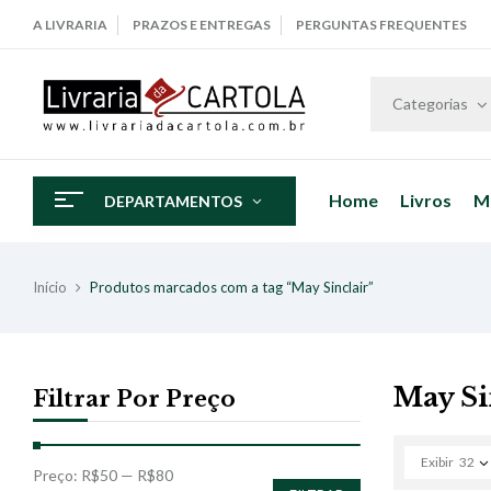
A LIVRARIA
PRAZOS E ENTREGAS
PERGUNTAS FREQUENTES
Categorias
Home
Livros
M
DEPARTAMENTOS
Início
Produtos marcados com a tag “May Sinclair”
May Si
Filtrar Por Preço
Exibir
32
Preço:
R$50
—
R$80