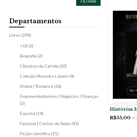
FILTRAR
Departamentos
Livros
(298)
+18
(3)
Biografia
(2)
Clássicos da Cartola
(30)
Coleção Monteiro Lobato
(4)
Drama | Romance
(26)
Empreendedorismo | Negócios | Finanças
(2)
Histórias I
Esporte
(14)
R$
55,00
–
Fantasia | Contos de fadas
(42)
Ficção científica
(25)