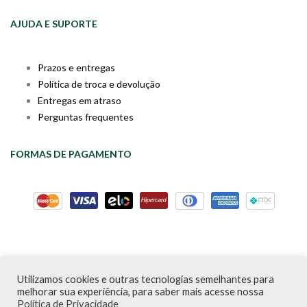
AJUDA E SUPORTE
Prazos e entregas
Política de troca e devolução
Entregas em atraso
Perguntas frequentes
FORMAS DE PAGAMENTO
Utilizamos cookies e outras tecnologias semelhantes para
Livraria da Cartola © Desde 2020 | CNPJ: 31.298.135/0001-09 |
melhorar sua experiência, para saber mais acesse nossa
Desenvolvido por
PDA Digital
Política de Privacidade