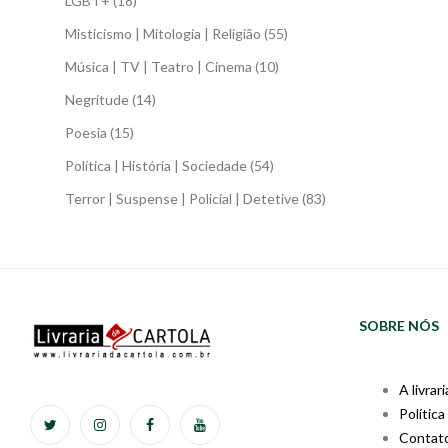
LGBT+
(18)
Misticismo | Mitologia | Religião
(55)
Música | TV | Teatro | Cinema
(10)
Negritude
(14)
Poesia
(15)
Política | História | Sociedade
(54)
Terror | Suspense | Policial | Detetive
(83)
SOBRE NÓS
A livrari
Política
Contat