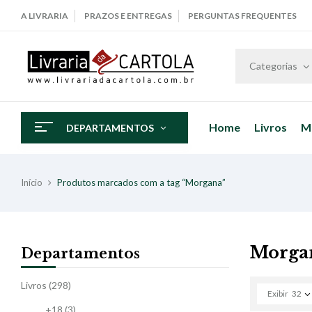
A LIVRARIA
PRAZOS E ENTREGAS
PERGUNTAS FREQUENTES
Categorias
Home
Livros
M
DEPARTAMENTOS
Início
Produtos marcados com a tag “Morgana”
Morga
Departamentos
Livros
(298)
Exibir
32
+18
(3)