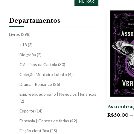
FILTRAR
Departamentos
Livros
(298)
+18
(3)
Biografia
(2)
Clássicos da Cartola
(30)
Coleção Monteiro Lobato
(4)
Drama | Romance
(26)
Empreendedorismo | Negócios | Finanças
(2)
Assombra
Esporte
(14)
R$
50,00
–
Fantasia | Contos de fadas
(42)
Ficção científica
(25)