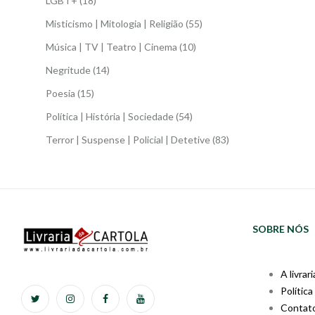
LGBT+
(18)
Misticismo | Mitologia | Religião
(55)
Música | TV | Teatro | Cinema
(10)
Negritude
(14)
Poesia
(15)
Política | História | Sociedade
(54)
Terror | Suspense | Policial | Detetive
(83)
SOBRE NÓS
A livrari
Política
Contat