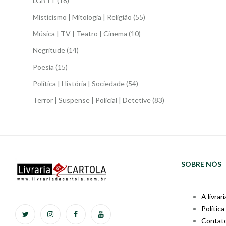
LGBT+
(18)
Misticismo | Mitologia | Religião
(55)
Música | TV | Teatro | Cinema
(10)
Negritude
(14)
Poesia
(15)
Política | História | Sociedade
(54)
Terror | Suspense | Policial | Detetive
(83)
SOBRE NÓS
A livrari
Política
Contat