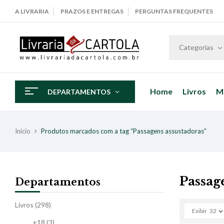
A LIVRARIA
PRAZOS E ENTREGAS
PERGUNTAS FREQUENTES
Categorias
Home
Livros
M
DEPARTAMENTOS
Início
Produtos marcados com a tag “Passagens assustadoras”
Passag
Departamentos
Livros
(298)
Exibir
32
+18
(3)