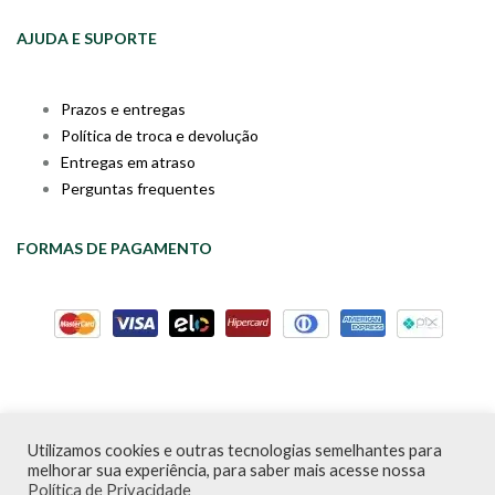
AJUDA E SUPORTE
Prazos e entregas
Política de troca e devolução
Entregas em atraso
Perguntas frequentes
FORMAS DE PAGAMENTO
Utilizamos cookies e outras tecnologias semelhantes para
Livraria da Cartola © Desde 2020 | CNPJ: 31.298.135/0001-09 |
melhorar sua experiência, para saber mais acesse nossa
Desenvolvido por
PDA Digital
Política de Privacidade