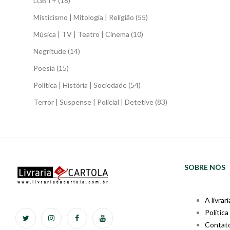
LGBT+
(18)
Misticismo | Mitologia | Religião
(55)
Música | TV | Teatro | Cinema
(10)
Negritude
(14)
Poesia
(15)
Política | História | Sociedade
(54)
Terror | Suspense | Policial | Detetive
(83)
SOBRE NÓS
A livrari
Política
Contat