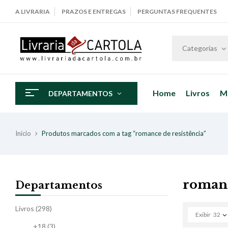
A LIVRARIA
PRAZOS E ENTREGAS
PERGUNTAS FREQUENTES
Categorias
Home
Livros
M
DEPARTAMENTOS
Início
Produtos marcados com a tag “romance de resistência”
romanc
Departamentos
Livros
(298)
Exibir
32
+18
(3)