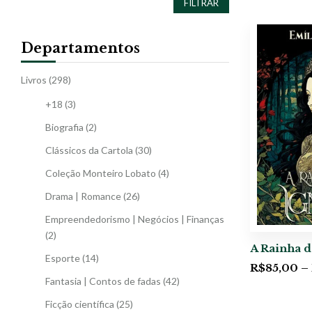
FILTRAR
Departamentos
Livros
(298)
+18
(3)
Biografia
(2)
Clássicos da Cartola
(30)
Coleção Monteiro Lobato
(4)
Drama | Romance
(26)
Empreendedorismo | Negócios | Finanças
(2)
A Rainha d
Esporte
(14)
R$
85,00
–
Fantasia | Contos de fadas
(42)
Ficção científica
(25)