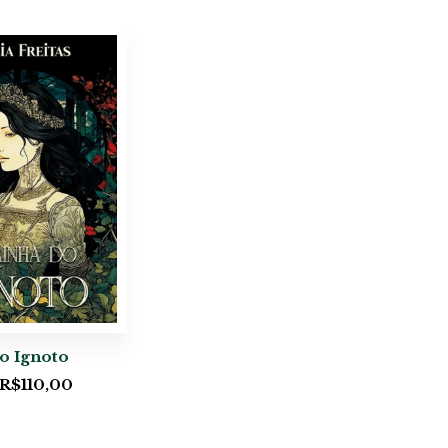
o Ignoto
R$
110,00