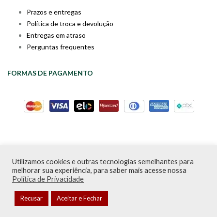
Prazos e entregas
Política de troca e devolução
Entregas em atraso
Perguntas frequentes
FORMAS DE PAGAMENTO
Utilizamos cookies e outras tecnologias semelhantes para
Livraria da Cartola © Desde 2020 | CNPJ: 31.298.135/0001-09 |
melhorar sua experiência, para saber mais acesse nossa
Desenvolvido por
PDA Digital
Política de Privacidade
Recusar
Aceitar e Fechar