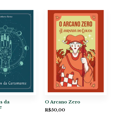
s da
O Arcano Zero
e
R$
50,00