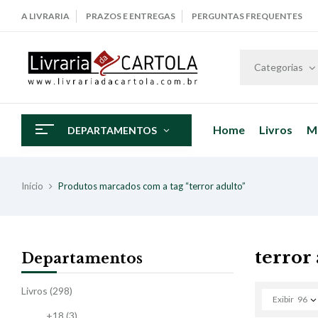
A LIVRARIA
PRAZOS E ENTREGAS
PERGUNTAS FREQUENTES
Categorias
Home
Livros
M
DEPARTAMENTOS
Início
Produtos marcados com a tag “terror adulto”
terror
Departamentos
Livros
(298)
Exibir
96
+18
(3)