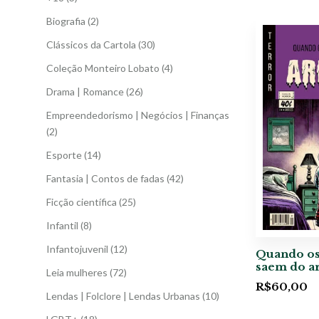
Biografia
(2)
Clássicos da Cartola
(30)
Coleção Monteiro Lobato
(4)
Drama | Romance
(26)
Empreendedorismo | Negócios | Finanças
(2)
Esporte
(14)
Fantasia | Contos de fadas
(42)
Ficção científica
(25)
Infantil
(8)
Infantojuvenil
(12)
Quando os
saem do a
Leia mulheres
(72)
R$
60,00
Lendas | Folclore | Lendas Urbanas
(10)