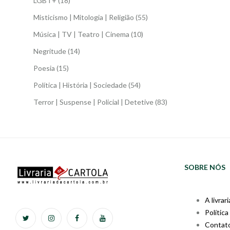
LGBT+
(18)
Misticismo | Mitologia | Religião
(55)
Música | TV | Teatro | Cinema
(10)
Negritude
(14)
Poesia
(15)
Política | História | Sociedade
(54)
Terror | Suspense | Policial | Detetive
(83)
SOBRE NÓS
A livrari
Política
Contat