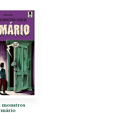
 monstros
rmário