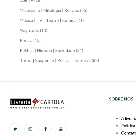
LGBT+
(18)
Misticismo | Mitologia | Religião
(55)
Música | TV | Teatro | Cinema
(10)
Negritude
(14)
Poesia
(15)
Política | História | Sociedade
(54)
Terror | Suspense | Policial | Detetive
(83)
SOBRE NÓS
A livrari
Política
Contat