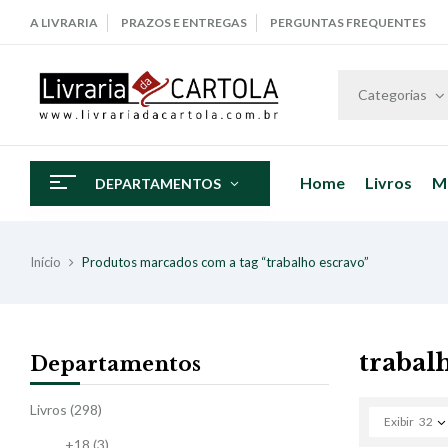
A LIVRARIA
PRAZOS E ENTREGAS
PERGUNTAS FREQUENTES
Categorias
Home
Livros
M
DEPARTAMENTOS
Início
Produtos marcados com a tag “trabalho escravo”
trabal
Departamentos
Livros
(298)
Exibir
32
+18
(3)