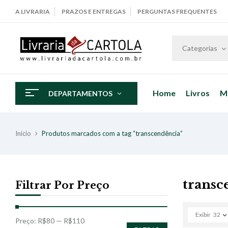
A LIVRARIA
PRAZOS E ENTREGAS
PERGUNTAS FREQUENTES
Categorias
Home
Livros
M
DEPARTAMENTOS
Início
Produtos marcados com a tag “transcendência”
transc
Filtrar Por Preço
Exibir
32
Preço:
R$80
—
R$110