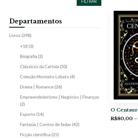
FILTRAR
Departamentos
Livros
(298)
+18
(3)
Biografia
(2)
Clássicos da Cartola
(30)
Coleção Monteiro Lobato
(4)
Drama | Romance
(26)
Empreendedorismo | Negócios | Finanças
(2)
O Centaur
Esporte
(14)
R$
80,00
–
Fantasia | Contos de fadas
(42)
Ficção científica
(25)