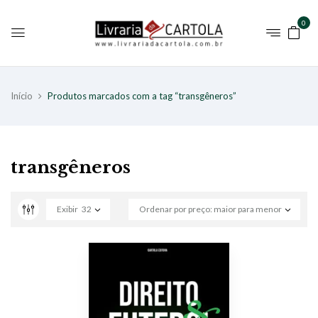
0
Início
Produtos marcados com a tag “transgêneros”
transgêneros
Exibir
32
Ordenar por preço: maior para menor