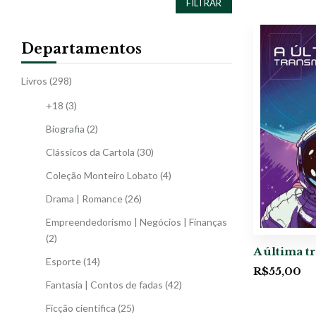
FILTRAR
Departamentos
Livros
(298)
+18
(3)
Biografia
(2)
Clássicos da Cartola
(30)
Coleção Monteiro Lobato
(4)
Drama | Romance
(26)
Empreendedorismo | Negócios | Finanças
(2)
A última t
Esporte
(14)
R$
55,00
Fantasia | Contos de fadas
(42)
Ficção científica
(25)