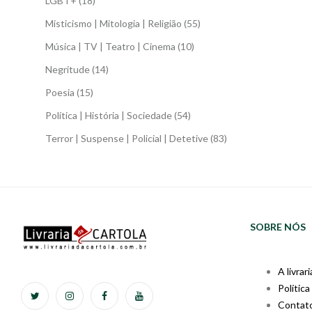
LGBT+
(18)
Misticismo | Mitologia | Religião
(55)
Música | TV | Teatro | Cinema
(10)
Negritude
(14)
Poesia
(15)
Política | História | Sociedade
(54)
Terror | Suspense | Policial | Detetive
(83)
SOBRE NÓS
A livrari
Política
Contat