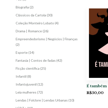
Biografia
(2)
Clássicos da Cartola
(30)
Coleção Monteiro Lobato
(4)
Drama | Romance
(26)
Empreendedorismo | Negócios | Finanças
(2)
Esporte
(14)
Fantasia | Contos de fadas
(42)
Ficção científica
(25)
Infantil
(8)
Infantojuvenil
(12)
É também 
Leia mulheres
(72)
R$
50,00
Lendas | Folclore | Lendas Urbanas
(10)