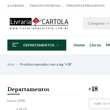
A LIVRARIA
PRAZOS E ENTREGAS
PERGUNTAS FREQUENTES
Categorias
Home
Livros
M
DEPARTAMENTOS
Início
Produtos marcados com a tag “+18”
+18
Departamentos
Livros
(298)
Exibir
32
+18
(3)