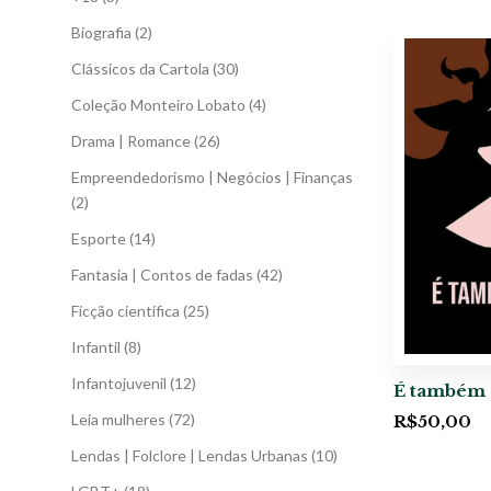
Biografia
(2)
Clássicos da Cartola
(30)
Coleção Monteiro Lobato
(4)
Drama | Romance
(26)
Empreendedorismo | Negócios | Finanças
(2)
Esporte
(14)
Fantasia | Contos de fadas
(42)
Ficção científica
(25)
Infantil
(8)
Infantojuvenil
(12)
É também 
Leia mulheres
(72)
R$
50,00
Lendas | Folclore | Lendas Urbanas
(10)