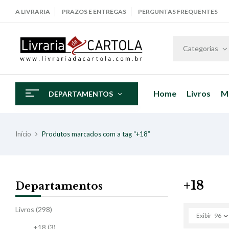
A LIVRARIA
PRAZOS E ENTREGAS
PERGUNTAS FREQUENTES
Categorias
Home
Livros
M
DEPARTAMENTOS
Início
Produtos marcados com a tag “+18”
+18
Departamentos
Livros
(298)
Exibir
96
+18
(3)