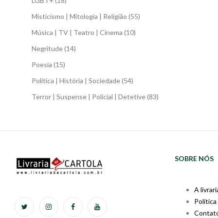
LGBT+
(18)
Misticismo | Mitologia | Religião
(55)
Música | TV | Teatro | Cinema
(10)
Negritude
(14)
Poesia
(15)
Política | História | Sociedade
(54)
Terror | Suspense | Policial | Detetive
(83)
SOBRE NÓS
A livrari
Política
Contat