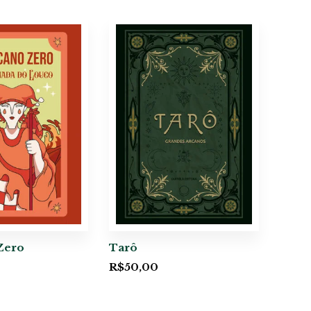
Zero
Tarô
R$
50,00