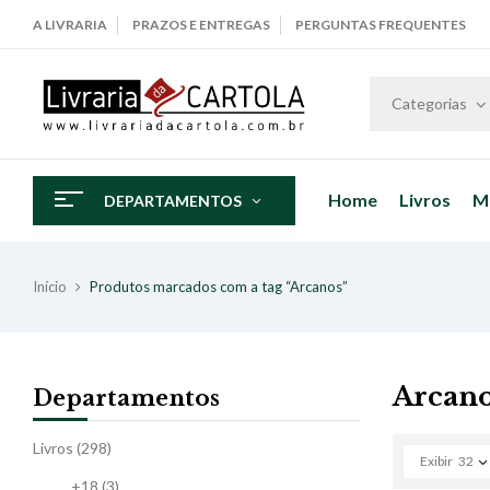
A LIVRARIA
PRAZOS E ENTREGAS
PERGUNTAS FREQUENTES
Categorias
Home
Livros
M
DEPARTAMENTOS
Início
Produtos marcados com a tag “Arcanos”
Arcan
Departamentos
Livros
(298)
Exibir
32
+18
(3)