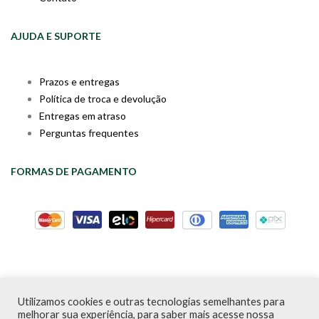
AJUDA E SUPORTE
Prazos e entregas
Política de troca e devolução
Entregas em atraso
Perguntas frequentes
FORMAS DE PAGAMENTO
Utilizamos cookies e outras tecnologias semelhantes para
Livraria da Cartola © Desde 2020 | CNPJ: 31.298.135/0001-09 |
melhorar sua experiência, para saber mais acesse nossa