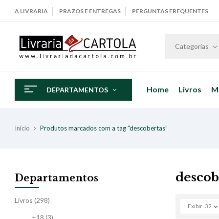
A LIVRARIA
PRAZOS E ENTREGAS
PERGUNTAS FREQUENTES
Categorias
Home
Livros
M
DEPARTAMENTOS
Início
Produtos marcados com a tag “descobertas”
descob
Departamentos
Livros
(298)
Exibir
32
+18
(3)