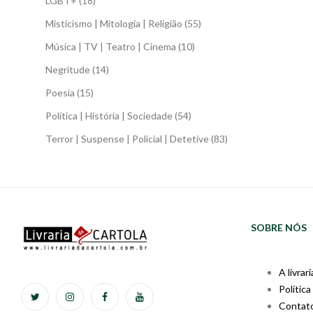
LGBT+
(18)
Misticismo | Mitologia | Religião
(55)
Música | TV | Teatro | Cinema
(10)
Negritude
(14)
Poesia
(15)
Política | História | Sociedade
(54)
Terror | Suspense | Policial | Detetive
(83)
SOBRE NÓS
A livrari
Política
Contat