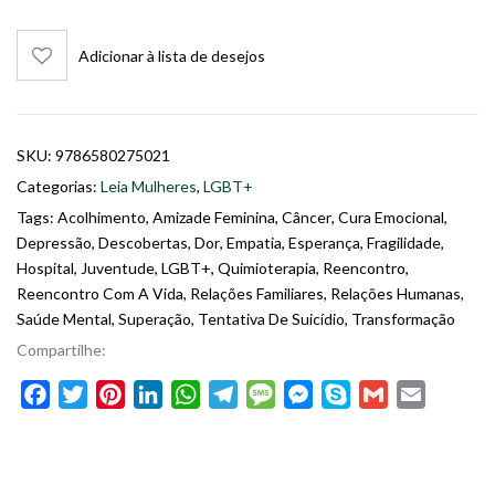
Adicionar à lista de desejos
SKU:
9786580275021
Categorias:
Leia Mulheres
,
LGBT+
Tags:
Acolhimento
,
Amizade Feminina
,
Câncer
,
Cura Emocional
,
Depressão
,
Descobertas
,
Dor
,
Empatia
,
Esperança
,
Fragilidade
,
Hospital
,
Juventude
,
LGBT+
,
Quimioterapia
,
Reencontro
,
Reencontro Com A Vida
,
Relações Familiares
,
Relações Humanas
,
Saúde Mental
,
Superação
,
Tentativa De Suicídio
,
Transformação
Compartilhe:
Facebook
Twitter
Pinterest
LinkedIn
WhatsApp
Telegram
Message
Messenger
Skype
Gmail
Email