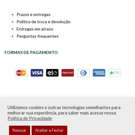
Prazos e entregas
Política de troca e devolução
Entregas em atraso
Perguntas frequentes
FORMAS DE PAGAMENTO
Utilizamos cookies e outras tecnologias semelhantes para
Livraria da Cartola © Desde 2020 | CNPJ: 31.298.135/0001-09 |
melhorar sua experiência, para saber mais acesse nossa
Desenvolvido por
PDA Digital
Política de Privacidade
Recusar
Aceitar e Fechar