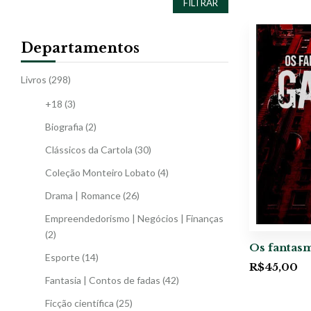
FILTRAR
Departamentos
Livros
(298)
+18
(3)
Biografia
(2)
Clássicos da Cartola
(30)
Coleção Monteiro Lobato
(4)
Drama | Romance
(26)
Empreendedorismo | Negócios | Finanças
(2)
Os fantasm
Esporte
(14)
R$
45,00
Fantasia | Contos de fadas
(42)
Ficção científica
(25)