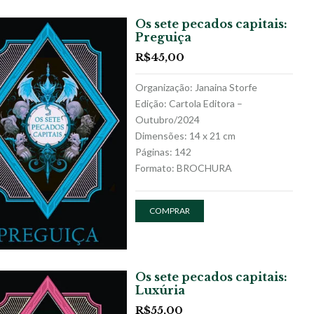
Os sete pecados capitais:
Preguiça
R$
45,00
Organização: Janaina Storfe
Edição: Cartola Editora –
Outubro/2024
Dimensões: 14 x 21 cm
Páginas: 142
Formato: BROCHURA
COMPRAR
Os sete pecados capitais:
Luxúria
R$
55,00