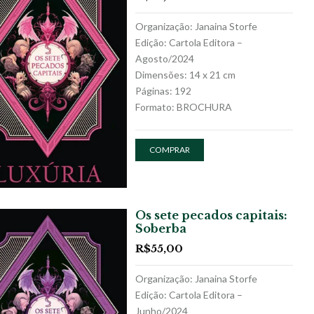
Organização: Janaina Storfe
Edição: Cartola Editora –
Agosto/2024
Dimensões: 14 x 21 cm
Páginas: 192
Formato: BROCHURA
COMPRAR
Os sete pecados capitais:
Soberba
R$
55,00
Organização: Janaina Storfe
Edição: Cartola Editora –
Junho/2024