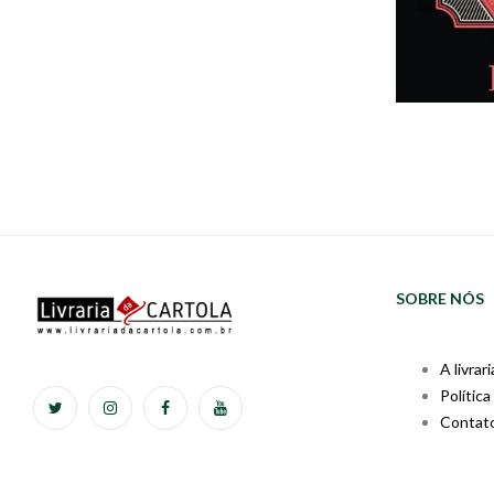
SOBRE NÓS
A livrari
Política
Contat