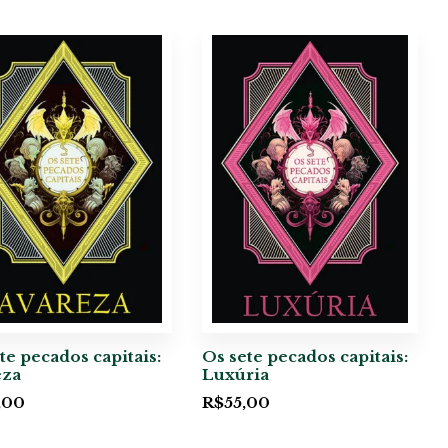
te pecados capitais:
Os sete pecados capitais:
eza
Luxúria
,00
R$
55,00