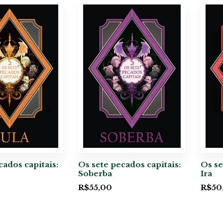
cados capitais:
Os sete pecados capitais:
Os se
Soberba
Ira
R$
55,00
R$
50