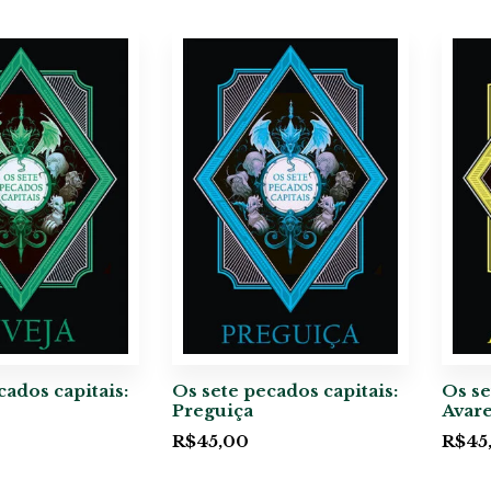
cados capitais:
Os sete pecados capitais:
Os se
Preguiça
Avar
R$
45,00
R$
45