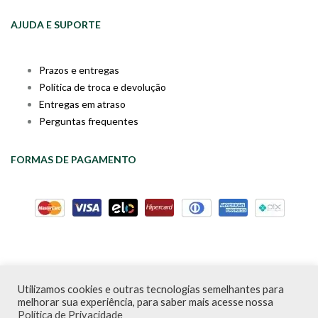
AJUDA E SUPORTE
Prazos e entregas
Política de troca e devolução
Entregas em atraso
Perguntas frequentes
FORMAS DE PAGAMENTO
Utilizamos cookies e outras tecnologias semelhantes para
Livraria da Cartola © Desde 2020 | CNPJ: 31.298.135/0001-09 |
melhorar sua experiência, para saber mais acesse nossa
Desenvolvido por
PDA Digital
Política de Privacidade