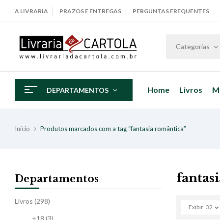
A LIVRARIA
PRAZOS E ENTREGAS
PERGUNTAS FREQUENTES
Categorias
Home
Livros
M
DEPARTAMENTOS
Início
Produtos marcados com a tag “fantasia romântica”
fantas
Departamentos
Livros
(298)
Exibir
32
+18
(3)