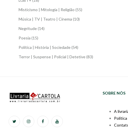
LGBT+
(18)
Misticismo | Mitologia | Religião
(55)
Música | TV | Teatro | Cinema
(10)
Negritude
(14)
Poesia
(15)
Política | História | Sociedade
(54)
Terror | Suspense | Policial | Detetive
(83)
SOBRE NÓS
A livrari
Política
Contat