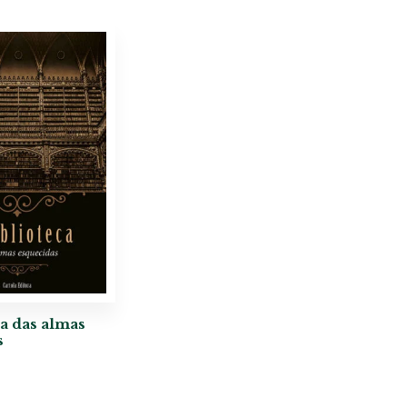
ca das almas
s