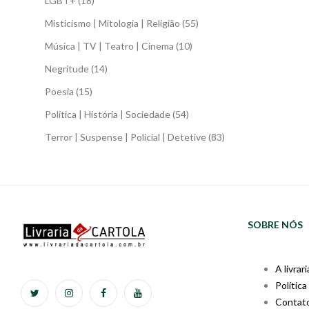
LGBT+
(18)
Misticismo | Mitologia | Religião
(55)
Música | TV | Teatro | Cinema
(10)
Negritude
(14)
Poesia
(15)
Política | História | Sociedade
(54)
Terror | Suspense | Policial | Detetive
(83)
SOBRE NÓS
A livrari
Política
Contat