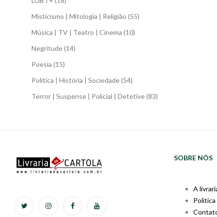
LGBT+
(18)
Misticismo | Mitologia | Religião
(55)
Música | TV | Teatro | Cinema
(10)
Negritude
(14)
Poesia
(15)
Política | História | Sociedade
(54)
Terror | Suspense | Policial | Detetive
(83)
SOBRE NÓS
A livrari
Política
Contat