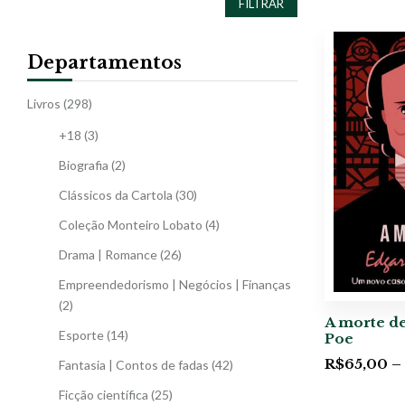
FILTRAR
Departamentos
Livros
(298)
+18
(3)
Biografia
(2)
Clássicos da Cartola
(30)
Coleção Monteiro Lobato
(4)
Drama | Romance
(26)
Empreendedorismo | Negócios | Finanças
(2)
A morte de
Esporte
(14)
Poe
R$
65,00
–
Fantasia | Contos de fadas
(42)
Ficção científica
(25)