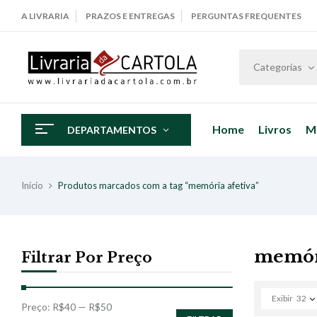
A LIVRARIA
PRAZOS E ENTREGAS
PERGUNTAS FREQUENTES
Categorias
Home
Livros
M
DEPARTAMENTOS
Início
Produtos marcados com a tag “memória afetiva”
memóri
Filtrar Por Preço
Exibir
32
Preço:
R$40
—
R$50